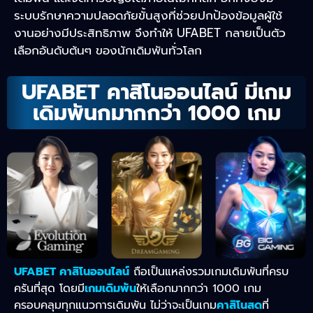
ระบบรักษาความปลอดภัยขั้นสูงที่ช่วยปกป้องข้อมูลผู้ใช้
งานอย่างมีประสิทธิภาพ จึงทำให้ UFABET กลายเป็นตัว
เลือกอันดับต้นๆ ของนักเดิมพันทั่วโลก
UFABET คาสิโนออนไลน์ มีเกม
เดิมพันกมากกว่า 1000 เกม
UFABET คาสิโนออนไลน์
ถือเป็นแหล่งรวมเกมเดิมพันที่ครบ
ครันที่สุด โดยมี
เกมเดิมพัน
ให้เลือกมากกว่า 1000 เกม
ครอบคลุมทุกแนวการเดิมพัน ไม่ว่าจะเป็นเกม
คาสิโนสด
ที่