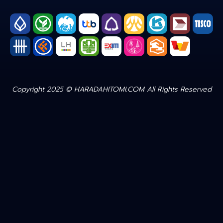
Copyright 2025 © HARADAHITOMI.COM All Rights Reserved