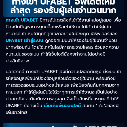
ทางเข้า UFABET อัพเดตใหม่
ล่าสุด รองรับผู้เล่นจำนวนมาก
ทางเข้า UFABET
มีการอัปเดตลิงก์เข้าใช้งานใหม่อยู่เสมอ เพื่อ
ป้องกันปัญหาการถูกบล็อกหรือเข้าใช้งานไม่ได้ ทำให้ผู้เล่น
สามารถเข้าเล่นได้ทุกที่ทุกเวลาอย่างไม่มีสะดุด เซิร์ฟเวอร์ของ
UFABET เข้าสู่ระบบ
ถูกออกแบบมาให้รองรับผู้ใช้งานจำนวน
มากพร้อมกัน โดยใช้เทคโนโลยีการกระจายโหลด ช่วยลดความ
หนาแน่นของระบบ ทำให้เว็บไซต์ยังคงทำงานได้อย่างมี
ประสิทธิภาพ
นอกจากนี้ ทางเข้า UFABET ยังมีความปลอดภัยสูง มีระบบเข้า
รหัสข้อมูลเพื่อปกป้องข้อมูลส่วนตัวของผู้ใช้งาน พร้อมทั้งมี
การตรวจสอบระบบอย่างสม่ำเสมอ เพื่อป้องกันภัยคุกคามจาก
ภายนอก ทำให้ผู้เล่นมั่นใจได้ว่าทุกการเข้าใช้งานจะเป็นไปอย่าง
ปลอดภัยและมีเสถียรภาพสูงสุด จึงเป็นอีกหนึ่งเหตุผลที่ทำให้
UFABET ยังคงเป็น
เว็บเดิมพันออนไลน์
อันดับ 1 ในใจของผู้
เล่นชาวไทย