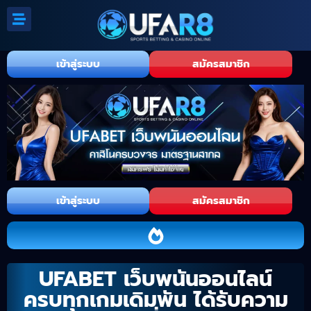
เข้าสู่ระบบ
สมัครสมาชิก
เข้าสู่ระบบ
สมัครสมาชิก
UFABET เว็บพนันออนไลน์
ครบทุกเกมเดิมพัน ได้รับความ