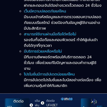
ฝากและถอนเงินได้อย่างรวดเร็วตลอด 24 ชั่วโมง
เว็บมีความปลอดภัยแค่ไหน
มีระบบเข้ารหัสข้อมูลและการตรวจสอบความปลอด
ภัยแบบเรียลไทม์ ช่วยป้องกันข้อมูลผู้ใช้งานอย่าง
มีประสิทธิภาพ
สามารถใช้งานผ่านมือถือได้หรือไม่
รองรับทั้งมือถือและคอมพิวเตอร์ ทำให้ผู้เล่นเข้า
ถึงได้ทุกที่ทุกเวลา
มีบริการช่วยเหลือหรือไม่
มีทีมงานซัพพอร์ตพร้อมให้บริการตลอด 24
ชั่วโมง เพื่อช่วยแก้ไขปัญหาและตอบคำถามผู้ใช้
งาน
โปรโมชั่นมีการอัปเดตบ่อยแค่ไหน
มีการอัปเดตโปรโมชั่นและโบนัสอย่างต่อเนื่อง เพื่อ
เพิ่มความคุ้มค่าให้กับสมาชิก
ติดต่อ
เดิม
ติดต่อ
พัน
UFABET
เรา