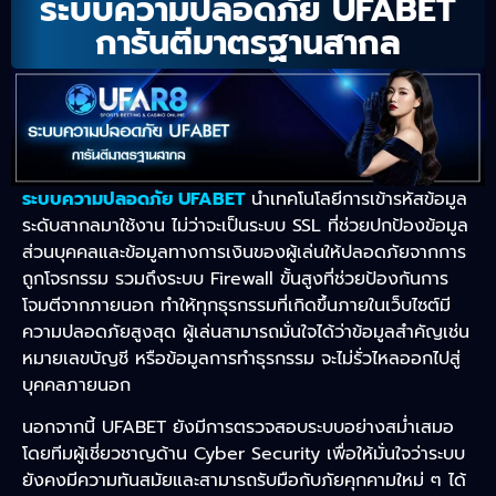
ระบบความปลอดภัย UFABET
การันตีมาตรฐานสากล
ระบบความปลอดภัย UFABET
นำเทคโนโลยีการเข้ารหัสข้อมูล
ระดับสากลมาใช้งาน ไม่ว่าจะเป็นระบบ SSL ที่ช่วยปกป้องข้อมูล
ส่วนบุคคลและข้อมูลทางการเงินของผู้เล่นให้ปลอดภัยจากการ
ถูกโจรกรรม รวมถึงระบบ Firewall ขั้นสูงที่ช่วยป้องกันการ
โจมตีจากภายนอก ทำให้ทุกธุรกรรมที่เกิดขึ้นภายในเว็บไซต์มี
ความปลอดภัยสูงสุด ผู้เล่นสามารถมั่นใจได้ว่าข้อมูลสำคัญเช่น
หมายเลขบัญชี หรือข้อมูลการทำธุรกรรม จะไม่รั่วไหลออกไปสู่
บุคคลภายนอก
นอกจากนี้ UFABET ยังมีการตรวจสอบระบบอย่างสม่ำเสมอ
โดยทีมผู้เชี่ยวชาญด้าน Cyber Security เพื่อให้มั่นใจว่าระบบ
ยังคงมีความทันสมัยและสามารถรับมือกับภัยคุกคามใหม่ ๆ ได้