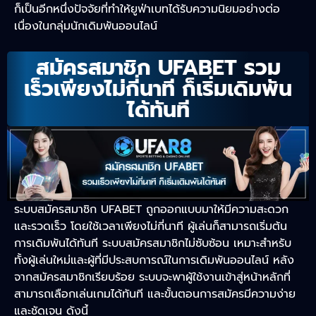
ก็เป็นอีกหนึ่งปัจจัยที่ทำให้ยูฟ่าเบทได้รับความนิยมอย่างต่อ
เนื่องในกลุ่มนักเดิมพันออนไลน์
สมัครสมาชิก UFABET รวม
เร็วเพียงไม่กี่นาที ก็เริ่มเดิมพัน
ได้ทันที
ระบบสมัครสมาชิก UFABET ถูกออกแบบมาให้มีความสะดวก
และรวดเร็ว โดยใช้เวลาเพียงไม่กี่นาที ผู้เล่นก็สามารถเริ่มต้น
การเดิมพันได้ทันที ระบบสมัครสมาชิกไม่ซับซ้อน เหมาะสำหรับ
ทั้งผู้เล่นใหม่และผู้ที่มีประสบการณ์ในการเดิมพันออนไลน์ หลัง
จากสมัครสมาชิกเรียบร้อย ระบบจะพาผู้ใช้งานเข้าสู่หน้าหลักที่
สามารถเลือกเล่นเกมได้ทันที และขั้นตอนการสมัครมีความง่าย
และชัดเจน ดังนี้